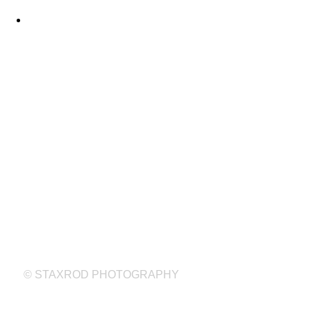
© STAXROD PHOTOGRAPHY
© STAXROD PHOTOGRAPHY
Staxrod.dk er 3 fotografer, 3 måder at se verden på.